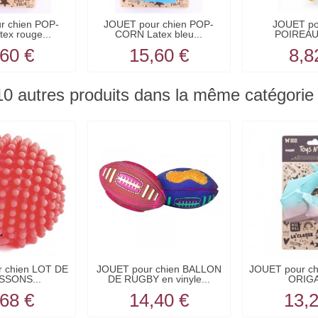
r chien POP-
JOUET pour chien POP-
JOUET po
ex rouge...
CORN Latex bleu...
POIREAU
Collect
60 €
15,60 €
8,8
10 autres produits dans la même catégorie 
 chien LOT DE
JOUET pour chien BALLON
JOUET pour chi
SSONS...
DE RUGBY en vinyle...
ORIGA
68 €
14,40 €
13,