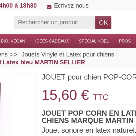
14h00 à 18h30
Ecrivez nous
OK
 BIO, VEGAN
IDEES CADEAUX
SPÉCIAL NOËL
PROS
ens
Jouets Vinyle et Latex pour chiens
 Latex bleu MARTIN SELLIER
JOUET pour chien POP-COR
15,60 €
TTC
JOUET POP CORN EN LA
CHIENS MARQUE MARTIN 
Jouet sonore en latex naturel