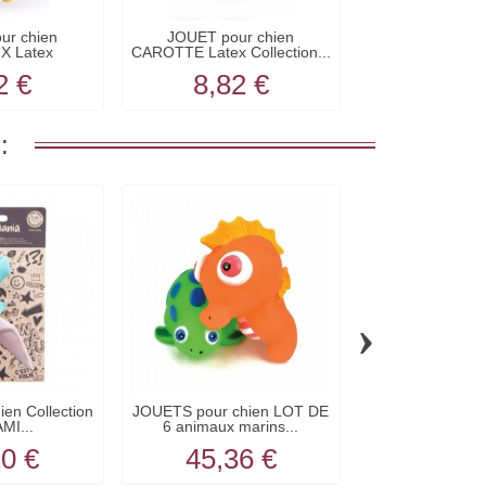
ur chien
JOUET pour chien
JOUET pour ch
X Latex
CAROTTE Latex Collection...
Latex Collec
ion...
2 €
8,82 €
11,3
:
›
en Collection
JOUETS pour chien LOT DE
JOUET pour ch
MI...
6 animaux marins...
SMILEY en lat
20 €
45,36 €
8,82