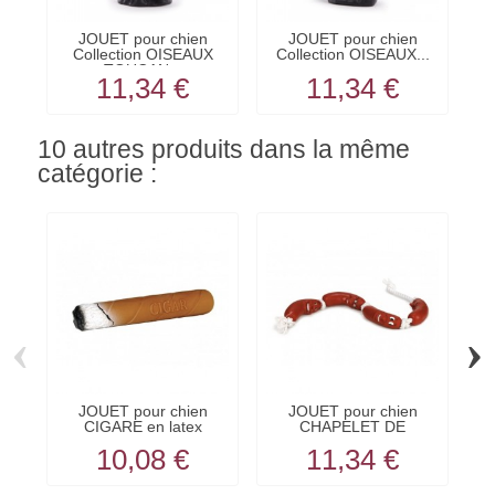
JOUET pour chien
JOUET pour chien
Collection OISEAUX
Collection OISEAUX...
TOUCAN...
11,34 €
11,34 €
10 autres produits dans la même
catégorie :
‹
›
JOUET pour chien
JOUET pour chien
CIGARE en latex
CHAPELET DE
L
KARLIE
SAUCISSES...
10,08 €
11,34 €