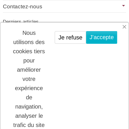
Contactez-nous
Derniers articles
01/07/2026
Nous
J'accepte
Je refuse
PLATINUM : LE MEILLEUR DE LA
utilisons des
VIANDE POUR CHIENS ET CHATS
cookies tiers
22/08/2025
LADYBEL : DES SOINS FRANCAIS DE
pour
GRANDE QUALITE
améliorer
votre
Inscription à la newsletter
expérience
Vous pouvez vous désinscrire à tout moment.
de
Ecrivez nous.
navigation,
analyser le
trafic du site
J'accepte les conditions générales et la