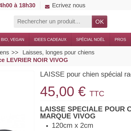
14h00 à 18h30
Ecrivez nous
OK
 BIO, VEGAN
IDEES CADEAUX
SPÉCIAL NOËL
PROS
iens
Laisses, longes pour chiens
race LEVRIER NOIR VIVOG
LAISSE pour chien spécial
45,00 €
TTC
LAISSE SPECIALE POUR 
MARQUE VIVOG
120cm x 2cm