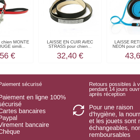
r chien MONTE
LAISSE EN CUIR AVEC
LAISSE RE
GE simili...
STRASS pour chien...
NEON pour ch
56 €
32,40 €
43,
Paiement sécurisé
Retours possibles à v
pendant 14 jours ouv
après réception
Paiement en ligne 100%
sécurisé
Pour une raison
Cartes bancaires
d’hygiène, la nourr
Paypal
et les jouets sont
Virement bancaire
échangeables, no
Chèque
remboursables