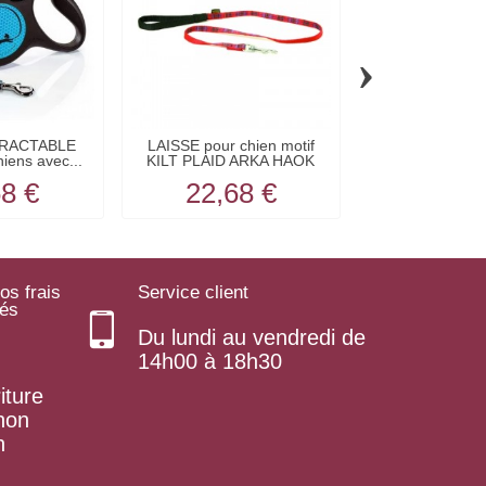
›
TRACTABLE
LAISSE pour chien motif
LAISSE pou
iens avec...
KILT PLAID ARKA HAOK
MEADOW ROU
VIVO
68 €
22,68 €
9,24
os frais
Service client
rés
Du lundi au vendredi de
14h00 à 18h30
iture
 non
n