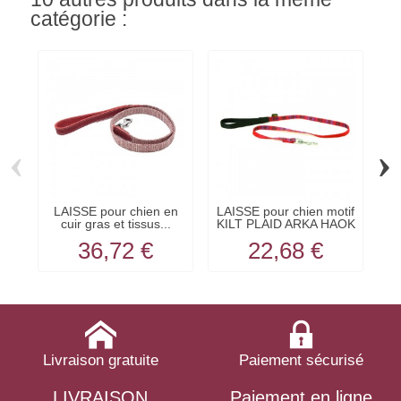
catégorie :
‹
›
LAISSE pour chien en
LAISSE pour chien motif
cuir gras et tissus...
KILT PLAID ARKA HAOK
f
36,72 €
22,68 €
Livraison gratuite
Paiement sécurisé
LIVRAISON
Paiement en ligne