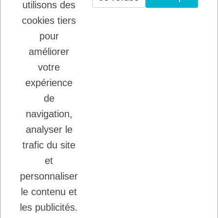
utilisons des
VIANDE POUR CHIENS ET CHATS
cookies tiers
22/08/2025
LADYBEL : DES SOINS FRANCAIS DE
pour
GRANDE QUALITE
améliorer
votre
Inscription à la newsletter
expérience
Vous pouvez vous désinscrire à tout moment.
de
Ecrivez nous.
navigation,
analyser le
trafic du site
J'accepte les conditions générales et la
politique de confidentialité.
et
personnaliser
le contenu et
les publicités.