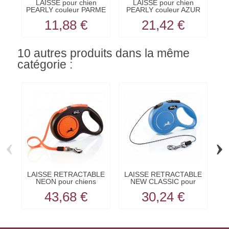
LAISSE pour chien
LAISSE pour chien
PEARLY couleur PARME
PEARLY couleur AZUR
VIVOG
VIVOG
11,88 €
21,42 €
10 autres produits dans la même
catégorie :
‹
›
LAISSE RETRACTABLE
LAISSE RETRACTABLE
C
NEON pour chiens
NEW CLASSIC pour
avec...
chiens...
43,68 €
30,24 €