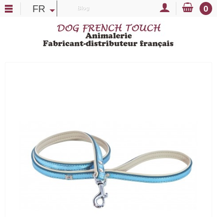
FR
0
Blog