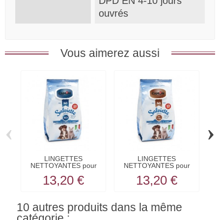
DPD EN 4-10 jours
ouvrés
Vous aimerez aussi
‹
›
LINGETTES
LINGETTES
NETTOYANTES pour
NETTOYANTES pour
chien et chat...
chien et chat...
13,20 €
13,20 €
10 autres produits dans la même
catégorie :