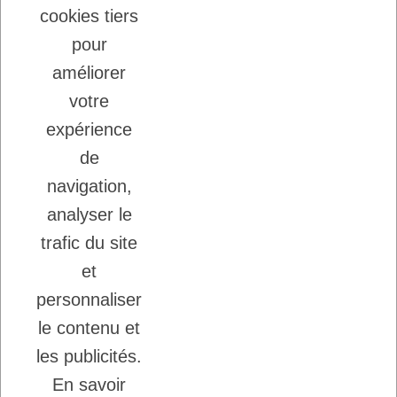
cookies tiers
22/08/2025
LADYBEL : DES SOINS FRANCAIS DE
pour
GRANDE QUALITE
améliorer
votre
Inscription à la newsletter
expérience
Vous pouvez vous désinscrire à tout moment.
de
Ecrivez nous.
navigation,
analyser le
trafic du site
J'accepte les conditions générales et la
politique de confidentialité.
et
personnaliser
le contenu et
les publicités.
En savoir