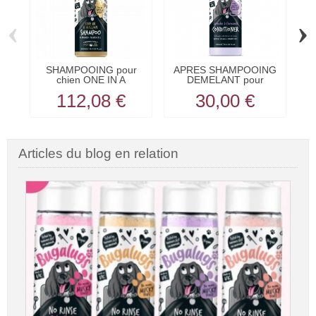
‹
›
SHAMPOOING pour
APRES SHAMPOOING
chien ONE IN A
DEMELANT pour
AN
MILLION au...
chien...
112,08 €
30,00 €
Articles du blog en relation