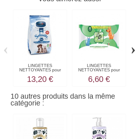
‹
›
LINGETTES
LINGETTES
S
NETTOYANTES pour
NETTOYANTES pour
chien et chat...
chien et chat...
13,20 €
6,60 €
10 autres produits dans la même
catégorie :