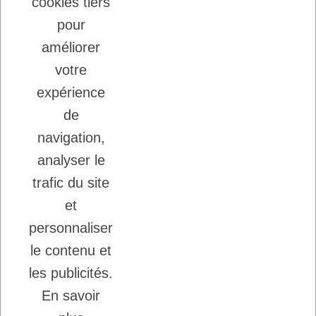
cookies tiers
22/08/2025
LADYBEL : DES SOINS FRANCAIS DE
pour
GRANDE QUALITE
améliorer
votre
Inscription à la newsletter
expérience
Vous pouvez vous désinscrire à tout moment.
de
Ecrivez nous.
navigation,
analyser le
trafic du site
J'accepte les conditions générales et la
politique de confidentialité.
et
personnaliser
le contenu et
les publicités.
En savoir
Copyright © 2026 - DogFrenchTouch™
-