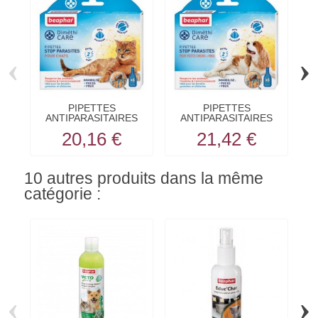
‹
›
PIPETTES
PIPETTES
ANTIPARASITAIRES
ANTIPARASITAIRES
AN
pour chat...
pour chien...
20,16 €
21,42 €
10 autres produits dans la même
catégorie :
‹
›