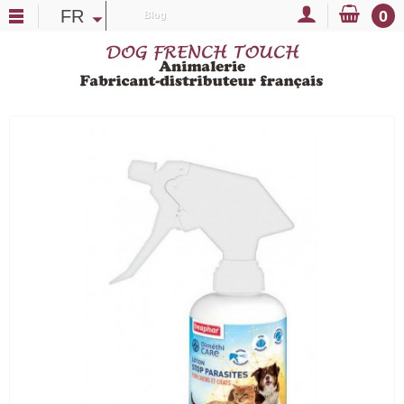
FR
0
Blog