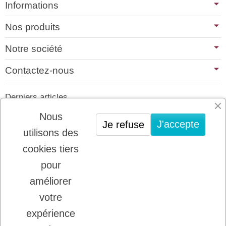
Informations
Nos produits
Notre société
Contactez-nous
Derniers articles
01/07/2026
Nous
J'accepte
Je refuse
PLATINUM : LE MEILLEUR DE LA
utilisons des
VIANDE POUR CHIENS ET CHATS
cookies tiers
22/08/2025
LADYBEL : DES SOINS FRANCAIS DE
pour
GRANDE QUALITE
améliorer
votre
Inscription à la newsletter
expérience
Vous pouvez vous désinscrire à tout moment.