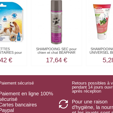
ETTES
SHAMPOOING SEC pour
SHAMPOOING 
ITAIRES pour
chien et chat BEAPHAR
UNIVERSEL B
en...
42 €
17,64 €
5,2
Paiement sécurisé
Retours possibles à v
pendant 14 jours ouv
après réception
Paiement en ligne 100%
sécurisé
Pour une raison
Cartes bancaires
d’hygiène, la nourr
Paypal
et les jouets sont