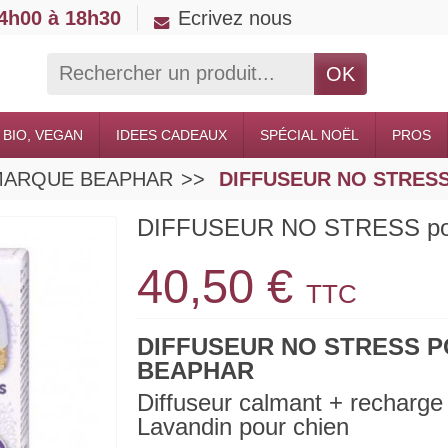
14h00 à 18h30
Ecrivez nous
OK
 BIO, VEGAN
IDEES CADEAUX
SPÉCIAL NOËL
PROS
ts MARQUE BEAPHAR
DIFFUSEUR NO STRESS
DIFFUSEUR NO STRESS po
40,50 €
TTC
DIFFUSEUR NO STRESS 
BEAPHAR
Diffuseur calmant + recharge 
Lavandin pour chien