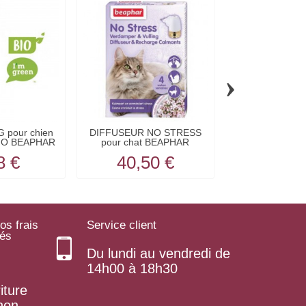
›
pour chien
DIFFUSEUR NO STRESS
RECHARGE D
IO BEAPHAR
pour chat BEAPHAR
NO STRESS pou
8 €
40,50 €
18,9
os frais
Service client
rés
Du lundi au vendredi de
14h00 à 18h30
iture
 non