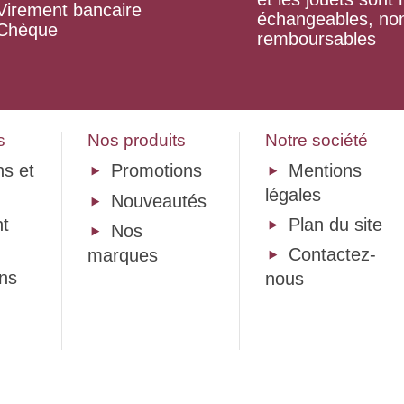
Virement bancaire
échangeables, no
Chèque
remboursables
s
Nos produits
Notre société
ns et
Promotions
Mentions
légales
Nouveautés
t
Plan du site
Nos
Contactez-
marques
ons
nous