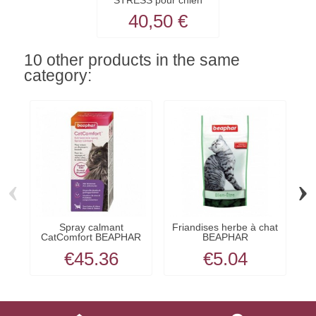
STRESS pour chien
BEAPHAR
40,50 €
10 other products in the same
category:
‹
›
Spray calmant
Friandises herbe à chat
S
CatComfort BEAPHAR
BEAPHAR
€45.36
€5.04