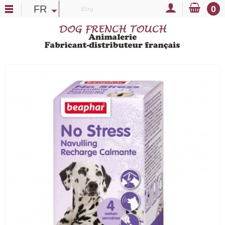
FR
0
Blog