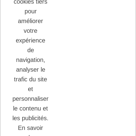
cookies tiers
22/08/2025
LADYBEL : DES SOINS FRANCAIS DE
pour
GRANDE QUALITE
améliorer
votre
Inscription à la newsletter
expérience
Vous pouvez vous désinscrire à tout moment.
de
Ecrivez nous.
navigation,
analyser le
trafic du site
J'accepte les conditions générales et la
politique de confidentialité.
et
personnaliser
le contenu et
les publicités.
En savoir
Copyright © 2026 - DogFrenchTouch™
-