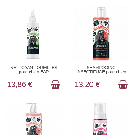
EN STOCK
EN STOCK
NETTOYANT OREILLES
SHAMPOOING
pour chien EAR
INSECTIFUGE pour chien
CLEANER...
FLEA &...
13,86 €
13,20 €