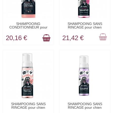
EN STOCK
RUPTURE DE
SHAMPOOING
SHAMPOOING SANS
CONDITIONNEUR pour
RINCAGE pour chien
STOCK
chien LUXURY...
senteur...
20,16 €
21,42 €
RUPTURE DE
RUPTURE DE
SHAMPOOING SANS
SHAMPOOING SANS
RINCAGE pour chien
RINCAGE pour chien
STOCK
STOCK
senteur...
senteur...