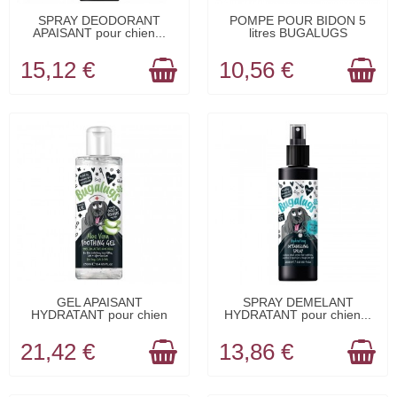
EN STOCK
EN STOCK
SPRAY DEODORANT
POMPE POUR BIDON 5
APAISANT pour chien...
litres BUGALUGS
15,12 €
10,56 €
EN STOCK
EN STOCK
GEL APAISANT
SPRAY DEMELANT
HYDRATANT pour chien
HYDRATANT pour chien...
ALOE...
21,42 €
13,86 €