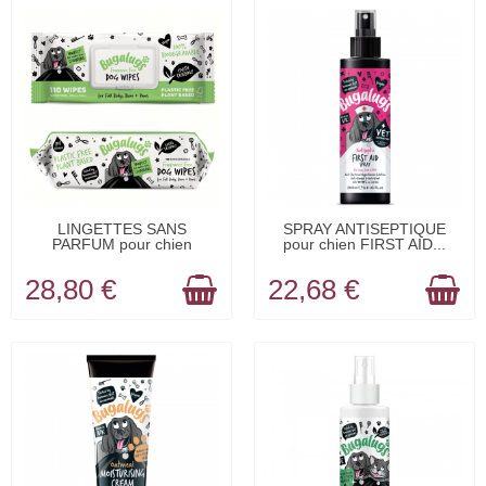
EN STOCK
EN STOCK
LINGETTES SANS
SPRAY ANTISEPTIQUE
PARFUM pour chien
pour chien FIRST AID...
100%...
28,80 €
22,68 €