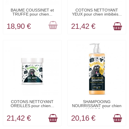
RUPTURE DE
EN STOCK
BAUME COUSSINET et
COTONS NETTOYANT
TRUFFE pour chien...
YEUX pour chien imbibés...
STOCK
18,90 €
21,42 €
EN STOCK
EN STOCK
COTONS NETTOYANT
SHAMPOOING
OREILLES pour chien...
NOURRISSANT pour chien
MANGO &...
21,42 €
20,16 €