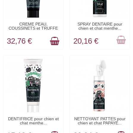
EN STOCK
RUPTURE DE
CREME PEAU,
SPRAY DENTAIRE pour
COUSSINETS et TRUFFE
chien et chat menthe...
STOCK
pour...
32,76 €
20,16 €
EN STOCK
EN STOCK
DENTIFRICE pour chien et
NETTOYANT PATTES pour
chat menthe...
chien et chat PAPAYE...