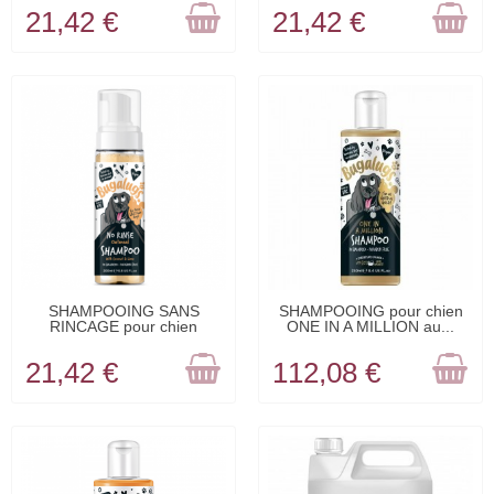
21,42 €
21,42 €
RUPTURE DE
RUPTURE DE
SHAMPOOING SANS
SHAMPOOING pour chien
RINCAGE pour chien
ONE IN A MILLION au...
STOCK
STOCK
senteur...
21,42 €
112,08 €