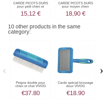
CARDE PICOTS DURS
CARDE PICOTS DURS
C
pour petit chien et
pour moyen chien
p
chat...
VIVOG
15,12 €
18,90 €
10 other products in the same
category:
‹
›
Peigne double pour
Carde spécial brossage
chien et chat VIVOG
doux VIVOG
c
€37.80
€18.90