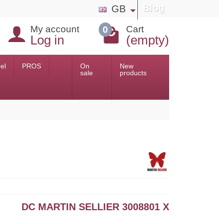
Blog
GB
My account
Cart
0
Log in
(empty)
el
PROS
On
New
sale
products
DC MARTIN SELLIER 3008801 X