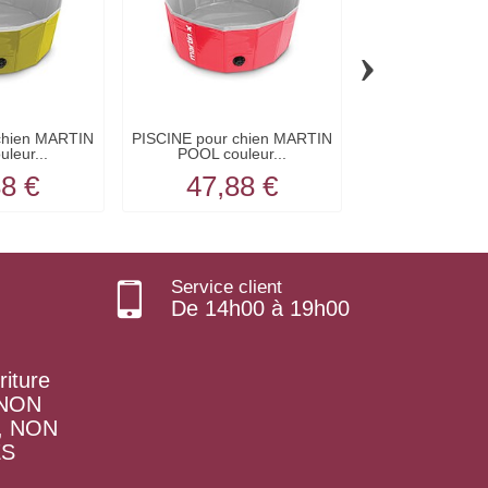
›
chien MARTIN
PISCINE pour chien MARTIN
PISCINE pour c
leur...
POOL couleur...
POOL coule
88 €
47,88 €
47,8
Service client
De 14h00 à 19h00
riture
t NON
, NON
ES