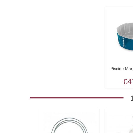
Piscine Mart
€4