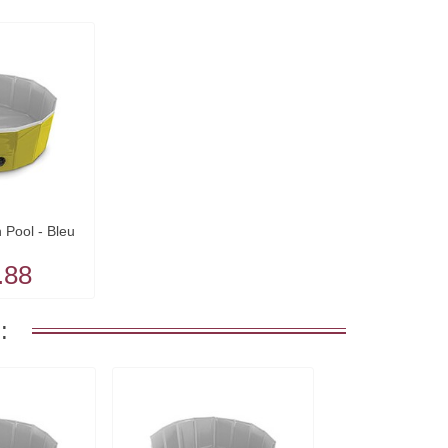
n Pool - Bleu
.88
: