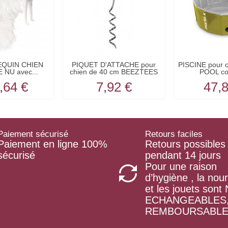
EQUIN CHIEN
PIQUET D'ATTACHE pour
PISCINE pour 
 NU avec...
chien de 40 cm BEEZTEES
POOL cou
,64 €
7,92 €
47,
Paiement sécurisé
Retours faciles
Paiement en ligne 100%
Retours possibles
sécurisé
pendant 14 jours
Pour une raison
d’hygiène , la nour
et les jouets son
ECHANGEABLES
REMBOURSABL