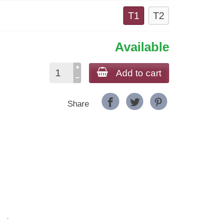
T1
T2
Available
Add to cart
Share