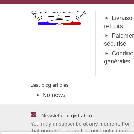
Livraiso
retours
Paiemen
sécurisé
Conditi
générales
Last blog articles
No news
Newsletter registration
You may unsubscribe at any moment. For
that purpose, please find our contact info in