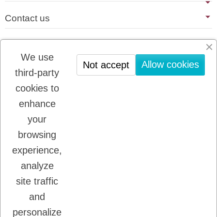
Contact us
Last blog articles
We use
No news
Allow cookies
Not accept
third-party
cookies to
Newsletter registration
enhance
You may unsubscribe at any moment. For that
purpose, please find our contact info in the legal
your
notice.
browsing
experience,
analyze
I accept the terms and conditions and the
privacy policy
site traffic
and
personalize