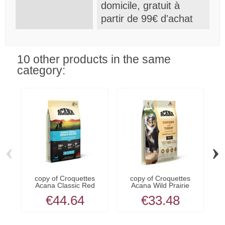
domicile, gratuit à
partir de 99€ d'achat
10 other products in the same
category:
‹
›
copy of Croquettes
copy of Croquettes
Acana Classic Red
Acana Wild Prairie
C
pour...
pour...
€44.64
€33.48