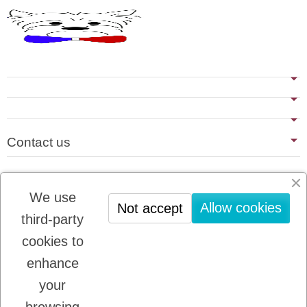
Contact us
Last blog articles
We use
No news
Allow cookies
Not accept
third-party
cookies to
Newsletter registration
enhance
You may unsubscribe at any moment. For that
purpose, please find our contact info in the legal
your
notice.