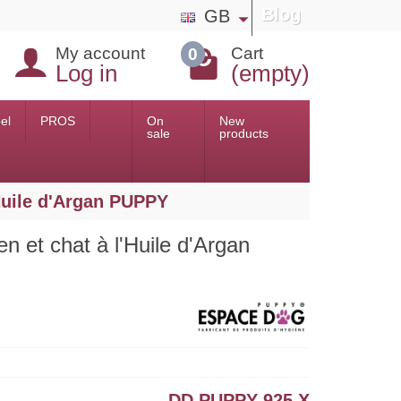
Blog
GB
My account
Cart
0
Log in
(empty)
el
PROS
On
New
sale
products
Huile d'Argan PUPPY
n et chat à l'Huile d'Argan
DD PUPPY 925 X