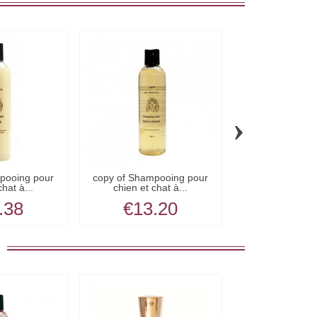
›
pooing pour
copy of Shampooing pour
copy of Shamp
chat à...
chien et chat à...
chien et ch
.38
€13.20
€15.