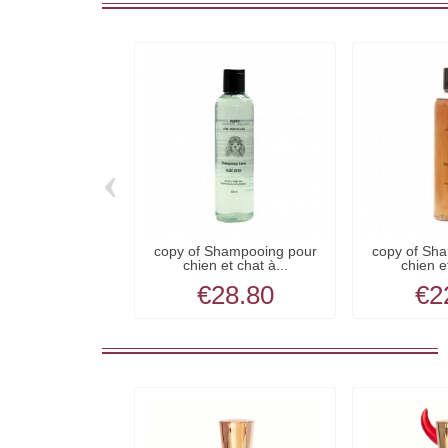
‹
copy of Shampooing pour
copy of Sh
chien et chat à...
chien et
€28.80
€2