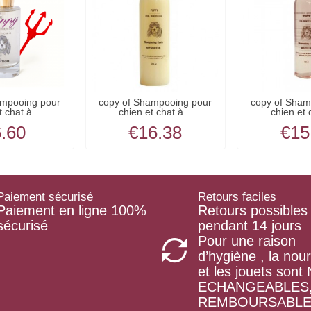
ampooing pour
copy of Shampooing pour
copy of Sham
 chat à...
chien et chat à...
chien et 
.60
€16.38
€15
Paiement sécurisé
Retours faciles
Paiement en ligne 100%
Retours possibles
sécurisé
pendant 14 jours
Pour une raison
d’hygiène , la nour
et les jouets son
ECHANGEABLES
REMBOURSABL