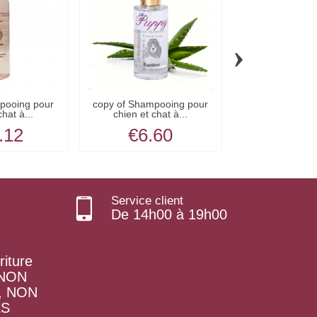
›
pooing pour
copy of Shampooing pour
copy of Shamp
chat à...
chien et chat à...
chien et ch
.12
€6.60
€22.
Service client
De 14h00 à 19h00
riture
t NON
, NON
ES