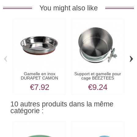
You might also like
‹
›
Gamelle en inox
Support et gamelle pour
DURAPET CAMON
cage BEEZTEES
i
€7.92
€9.24
10 autres produits dans la même
catégorie :