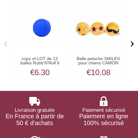
‹
›
copy of LOT de 12
Balle peluche SMILES
B
balles Rubb'N'Roll 6
pour chiens CAMON
d
cm...
€6.30
€10.08
Livraison gratuite
Paiement sécurisé
En France à partir de
Paiement en ligne
50 € d'achats
100% sécurisé