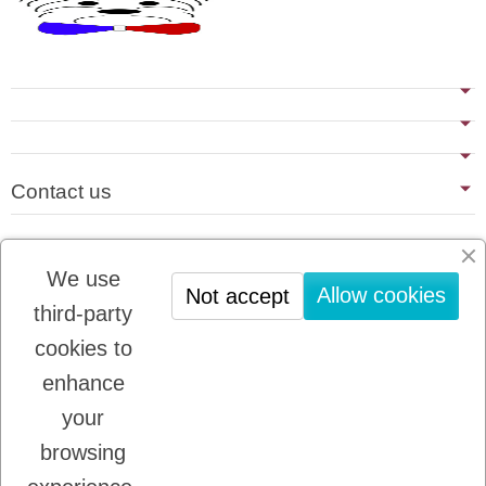
Contact us
Last blog articles
We use
No news
Allow cookies
Not accept
third-party
cookies to
Newsletter registration
enhance
You may unsubscribe at any moment. For that
purpose, please find our contact info in the legal
your
notice.
browsing