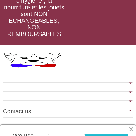
d’hygiène , la
nourriture et les jouets
sont NON
ECHANGEABLES,
NON
REMBOURSABLES
Contact us
Last blog articles
We use