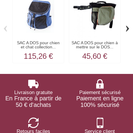
‹
›
SAC A DOS pour chien
SAC A DOS pour chien à
S
et chat collection...
mettre sur le DOS...
115,26 €
45,60 €
Livraison gratuite
Paiement sécurisé
En France à partir de
Paiement en ligne
50 € d'achats
100% sécurisé
Retours faciles
Service client