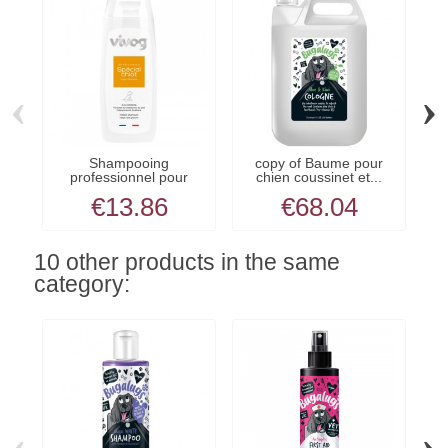
‹
›
Shampooing
copy of Baume pour
c
professionnel pour
chien coussinet et...
chiot...
€13.86
€68.04
10 other products in the same
category:
‹
›