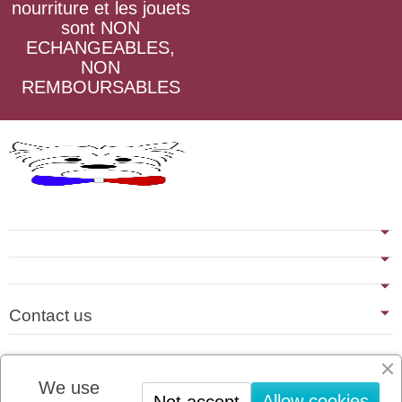
nourriture et les jouets
sont NON
ECHANGEABLES,
NON
REMBOURSABLES
Contact us
Last blog articles
We use
No news
Allow cookies