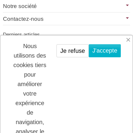
Notre société
Contactez-nous
Derniers articles
01/07/2026
Nous
J'accepte
Je refuse
PLATINUM : LE MEILLEUR DE LA
utilisons des
VIANDE POUR CHIENS ET CHATS
cookies tiers
22/08/2025
LADYBEL : DES SOINS FRANCAIS DE
pour
GRANDE QUALITE
améliorer
votre
Inscription à la newsletter
expérience
Vous pouvez vous désinscrire à tout moment.
de
Ecrivez nous.
navigation,
analyser le