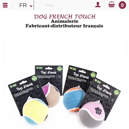
FR
0
Blog