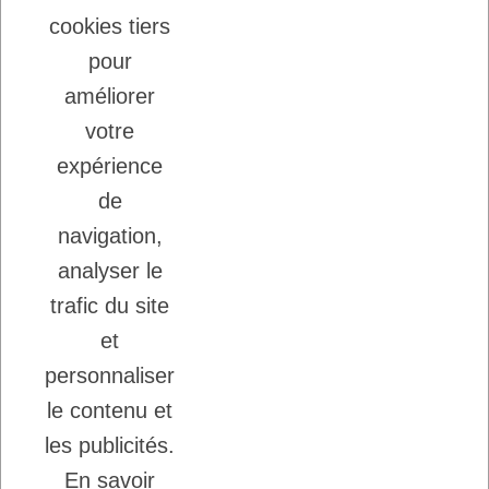
VIANDE POUR CHIENS ET CHATS
cookies tiers
22/08/2025
LADYBEL : DES SOINS FRANCAIS DE
pour
GRANDE QUALITE
améliorer
votre
Inscription à la newsletter
expérience
Vous pouvez vous désinscrire à tout moment.
de
Ecrivez nous.
navigation,
analyser le
trafic du site
J'accepte les conditions générales et la
politique de confidentialité.
et
personnaliser
le contenu et
les publicités.
En savoir