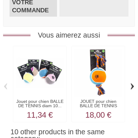
VOTRE
COMMANDE
Vous aimerez aussi
‹
›
Jouet pour chien BALLE
JOUET pour chien
J
DE TENNIS diam 10...
BALLE DE TENNIS
L
avec...
11,34 €
18,00 €
10 other products in the same