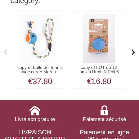
category:
‹
›
copy of Balle de Tennis
copy of LOT de 12
Jo
avec corde Martin...
balles Rubb'N'Roll 6
cm...
€37.80
€16.80
Livraison gratuite
Paiement sécurisé
LIVRAISON
Paiement en ligne
GRATUITE A PARTIR
100% sécurisé