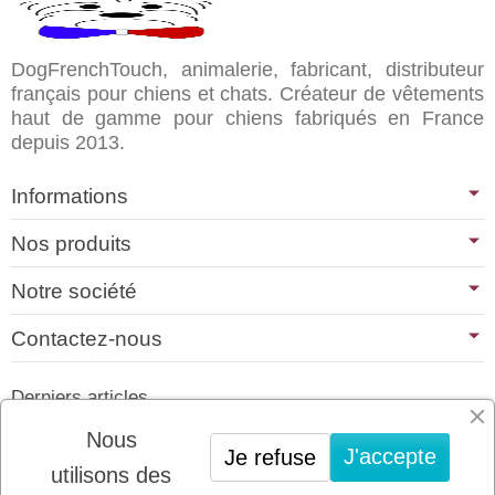
DogFrenchTouch, animalerie, fabricant, distributeur
français pour chiens et chats. Créateur de vêtements
haut de gamme pour chiens fabriqués en France
depuis 2013.
Informations
Nos produits
Notre société
Contactez-nous
Derniers articles
01/07/2026
Nous
J'accepte
Je refuse
PLATINUM : LE MEILLEUR DE LA
utilisons des
VIANDE POUR CHIENS ET CHATS