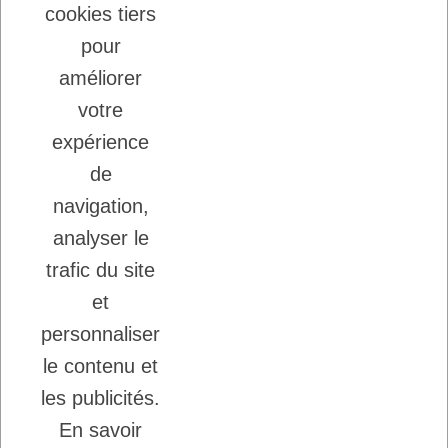
cookies tiers
22/08/2025
LADYBEL : DES SOINS FRANCAIS DE
pour
GRANDE QUALITE
améliorer
votre
Inscription à la newsletter
expérience
Vous pouvez vous désinscrire à tout moment.
de
Ecrivez nous.
navigation,
analyser le
trafic du site
J'accepte les conditions générales et la
politique de confidentialité.
et
personnaliser
le contenu et
les publicités.
En savoir