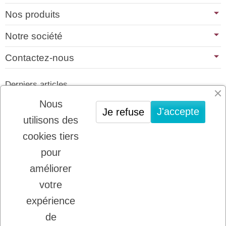
Nos produits
Notre société
Contactez-nous
Derniers articles
01/07/2026
Nous
J'accepte
Je refuse
PLATINUM : LE MEILLEUR DE LA
utilisons des
VIANDE POUR CHIENS ET CHATS
cookies tiers
22/08/2025
LADYBEL : DES SOINS FRANCAIS DE
pour
GRANDE QUALITE
améliorer
votre
Inscription à la newsletter
expérience
Vous pouvez vous désinscrire à tout moment.
de
Ecrivez nous.