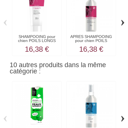
‹
›
SHAMPOOING pour
APRES SHAMPOOING
chien POILS LONGS
pour chien POILS
D
HERY
LONGS HERY
16,38 €
16,38 €
10 autres produits dans la même
catégorie :
‹
›