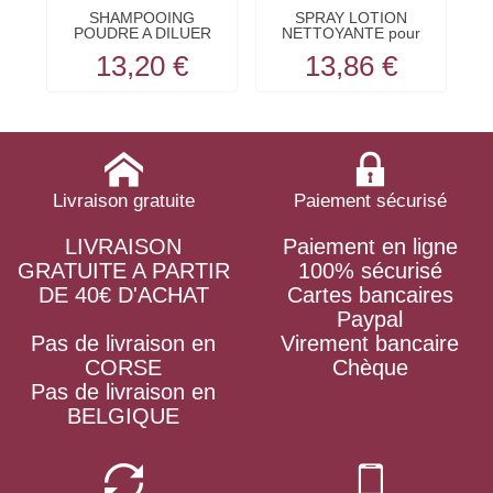
SHAMPOOING
SPRAY LOTION
POUDRE A DILUER
NETTOYANTE pour
N
pour chien...
chat 200 ML HERY
13,20 €
13,86 €
Livraison gratuite
Paiement sécurisé
LIVRAISON
Paiement en ligne
GRATUITE A PARTIR
100% sécurisé
DE 40€ D'ACHAT
Cartes bancaires
Paypal
Pas de livraison en
Virement bancaire
CORSE
Chèque
Pas de livraison en
BELGIQUE