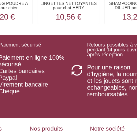
NG POUDRE A
LINGETTES NETTOYANTES
SHAMPOOING
ur chien...
pour chat HERY
DILUER pou
20 €
10,56 €
13,
Paiement sécurisé
Retours possibles à v
pendant 14 jours ouv
après réception
Paiement en ligne 100%
sécurisé
Pour une raison
Cartes bancaires
d’hygiène, la nourr
Paypal
et les jouets sont
Virement bancaire
échangeables, no
Chèque
remboursables
s
Nos produits
Notre société