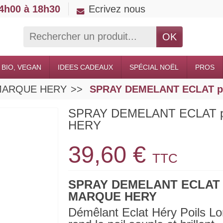
14h00 à 18h30
Ecrivez nous
OK
 BIO, VEGAN
IDEES CADEAUX
SPÉCIAL NOËL
PROS
ts MARQUE HERY
SPRAY DEMELANT ECLAT p
SPRAY DEMELANT ECLAT p
HERY
39,60 €
TTC
SPRAY DEMELANT ECLAT
MARQUE HERY
Démêlant Eclat Héry Poils L