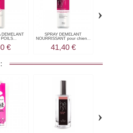
›
A DEMELANT
SPRAY DEMELANT
SPRAY DEMEL
 POILS...
NOURRISSANT pour chien...
pour chien P
40 €
41,40 €
39,6
:
›