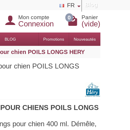
Blog
FR
Mon compte
Panier
0
Connexion
(vide)
BLOG
Promotions
Nouveautés
our chien POILS LONGS HERY
our chien POILS LONGS
 POUR CHIENS POILS LONGS
ongs pour chien 400 ml. Démêle,