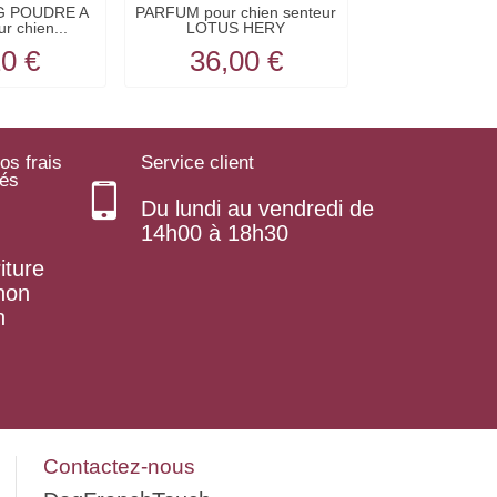
 POUDRE A
PARFUM pour chien senteur
SOIN DES YEUX 
r chien...
LOTUS HERY
H BY H
20 €
36,00 €
13,8
os frais
Service client
rés
Du lundi au vendredi de
14h00 à 18h30
iture
 non
n
Contactez-nous