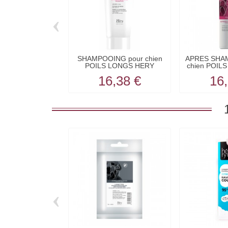
‹
SHAMPOOING pour chien
APRES SHA
POILS LONGS HERY
chien POIL
16,38 €
16,
‹