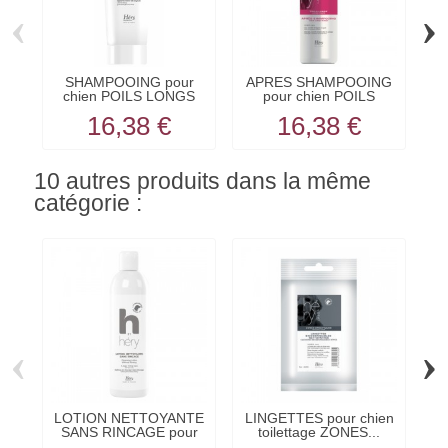
‹
›
SHAMPOOING pour
APRES SHAMPOOING
chien POILS LONGS
pour chien POILS
HERY
LONGS HERY
16,38 €
16,38 €
10 autres produits dans la même
catégorie :
‹
›
LOTION NETTOYANTE
LINGETTES pour chien
SANS RINCAGE pour
toilettage ZONES...
c
chien...