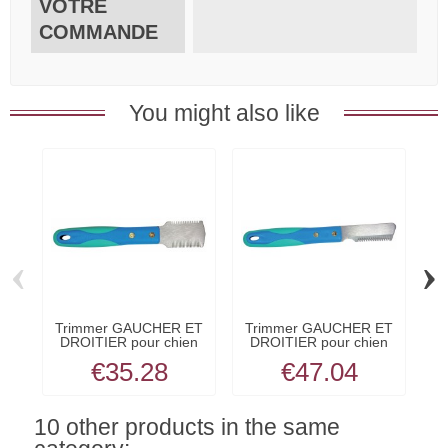
VOTRE
COMMANDE
You might also like
‹
›
Trimmer GAUCHER ET
Trimmer GAUCHER ET
T
DROITIER pour chien
DROITIER pour chien
D
et...
et...
€35.28
€47.04
10 other products in the same