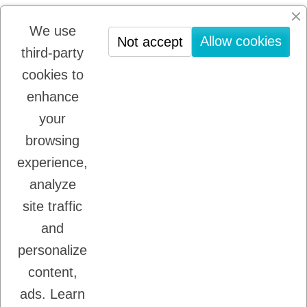
Last blog articles
We use
No news
Allow cookies
Not accept
third-party
cookies to
Newsletter registration
enhance
You may unsubscribe at any moment. For that
purpose, please find our contact info in the legal
your
notice.
browsing
experience,
analyze
I accept the terms and conditions and the
privacy policy
site traffic
and
personalize
content,
ads.
Learn